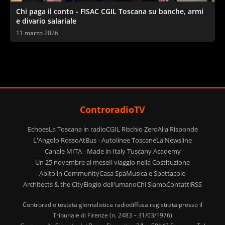
Chi paga il conto - FISAC CGIL Toscana su banche, armi
e divario salariale
11 marzo 2026
ControradioTV
Echoes
La Toscana in radio
CGIL Rischio Zero
Alia Risponde
L'Angolo Rosso
AtBus - Autolinee Toscane
La Newsline
Canale MITA - Made in Italy Tuscany Academy
Un 25 novembre al mese
Il viaggio nella Costituzione
Abito in Community
Casa Spa
Musica e Spettacolo
Architects & the City
Elogio dell'umano
Chi Siamo
Contatti
RSS
Controradio testata giornalistica radiodiffusa registrata presso il
Tribunale di Firenze (n. 2483 – 31/03/1976)