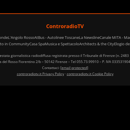
ControradioTV
ponde
L'Angolo Rosso
AtBus - Autolinee Toscane
La Newsline
Canale MITA - Ma
ito in Community
Casa Spa
Musica e Spettacolo
Architects & the City
Elogio d
estata giornalistica radiodiffusa registrata presso il Tribunale di Firenze (n. 2483
ia del Rosso Fiorentino 2/b – 50142 Firenze – Tel 055.73.99910 – P. IVA 033531
Contattaci:
[email protected]
controradiotv.it Privacy Policy
·
controradiotv.it Cookie Policy