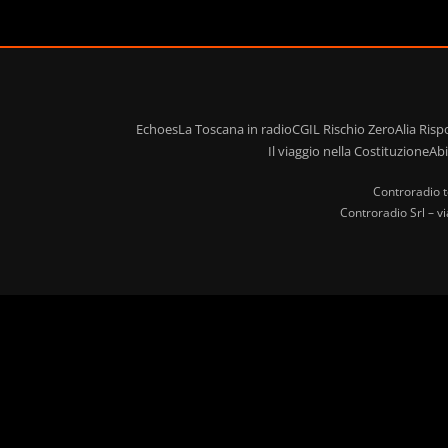
Echoes
La Toscana in radio
CGIL Rischio Zero
Alia Ris
Il viaggio nella Costituzione
Ab
Controradio t
Controradio Srl – v