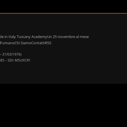
de in Italy Tuscany Academy
Un 25 novembre al mese
ell'umano
Chi Siamo
Contatti
RSS
 – 31/03/1976)
90485 – SDI: M5UXCR1