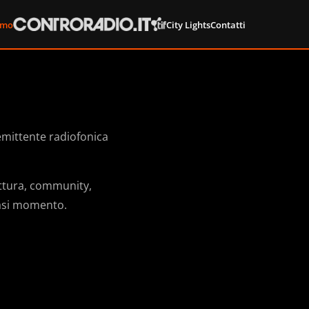
amo
City Lights
Contatti
 emittente radiofonica
ettura, community,
siasi momento.