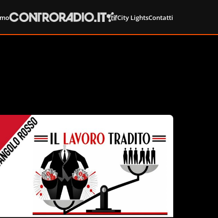
amo
City Lights
Contatti