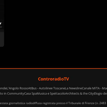
ControradioTV
ponde
L'Angolo Rosso
AtBus - Autolinee Toscane
La Newsline
Canale MITA - Ma
ito in Community
Casa Spa
Musica e Spettacolo
Architects & the City
Elogio d
estata giornalistica radiodiffusa registrata presso il Tribunale di Firenze (n. 2483