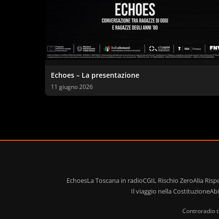
Echoes – La presentazione
11 giugno 2026
Echoes
La Toscana in radio
CGIL Rischio Zero
Alia Ris
Il viaggio nella Costituzione
Ab
Controradio t