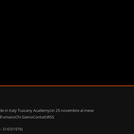
de in Italy Tuscany Academy
Un 25 novembre al mese
ell'umano
Chi Siamo
Contatti
RSS
 – 31/03/1976)