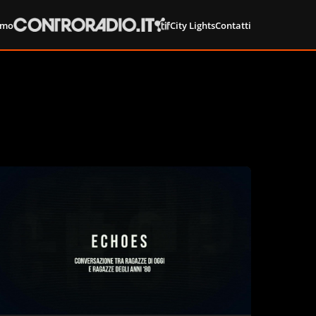
amo
City Lights
Contatti