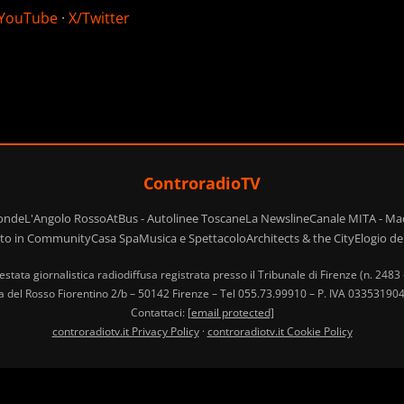
YouTube
·
X/Twitter
ControradioTV
ponde
L'Angolo Rosso
AtBus - Autolinee Toscane
La Newsline
Canale MITA - Ma
ito in Community
Casa Spa
Musica e Spettacolo
Architects & the City
Elogio d
estata giornalistica radiodiffusa registrata presso il Tribunale di Firenze (n. 2483
ia del Rosso Fiorentino 2/b – 50142 Firenze – Tel 055.73.99910 – P. IVA 033531
Contattaci:
[email protected]
controradiotv.it Privacy Policy
·
controradiotv.it Cookie Policy