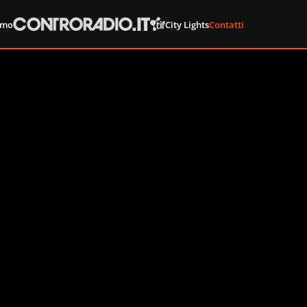
amo
City Lights
Contatti