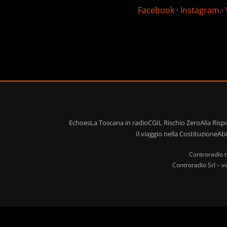
Facebook
·
Instagram
·
Echoes
La Toscana in radio
CGIL Rischio Zero
Alia Ris
Il viaggio nella Costituzione
Ab
Controradio t
Controradio Srl – v