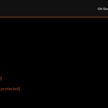
Chi Si
d]
 protected]