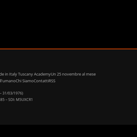
de in Italy Tuscany Academy
Un 25 novembre al mese
ell'umano
Chi Siamo
Contatti
RSS
 – 31/03/1976)
90485 – SDI: M5UXCR1