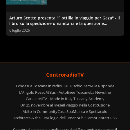
Arturo Scotto presenta "Flottilla in viaggio per Gaza" - Il
libro sulla spedizione umanitaria e la questione
palestinese
6 luglio 2026
ControradioTV
Echoes
La Toscana in radio
CGIL Rischio Zero
Alia Risponde
L'Angolo Rosso
AtBus - Autolinee Toscane
La Newsline
Canale MITA - Made in Italy Tuscany Academy
Un 25 novembre al mese
Il viaggio nella Costituzione
Abito in Community
Casa Spa
Musica e Spettacolo
Architects & the City
Elogio dell'umano
Chi Siamo
Contatti
RSS
Controradio testata giornalistica radiodiffusa registrata presso il