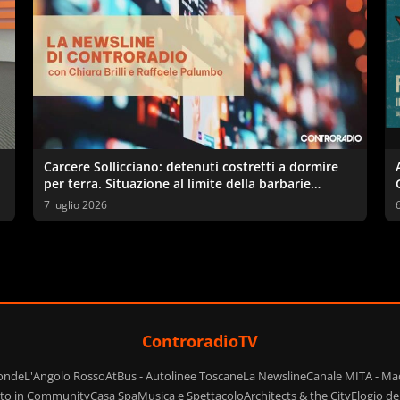
Carcere Sollicciano: detenuti costretti a dormire
per terra. Situazione al limite della barbarie
secondo sindacati e garante
7 luglio 2026
ControradioTV
ponde
L'Angolo Rosso
AtBus - Autolinee Toscane
La Newsline
Canale MITA - Ma
ito in Community
Casa Spa
Musica e Spettacolo
Architects & the City
Elogio d