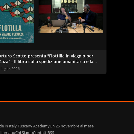
Arturo Scotto presenta "Flottilla in viaggio per
Gaza" - Il libro sulla spedizione umanitaria e la
questione palestinese
6 luglio 2026
de in Italy Tuscany Academy
Un 25 novembre al mese
ell'umano
Chi Siamo
Contatti
RSS