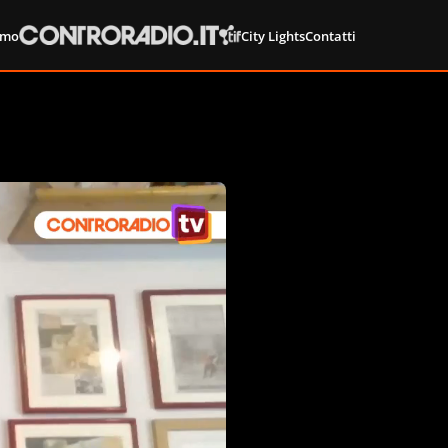
amo
City Lights
Contatti