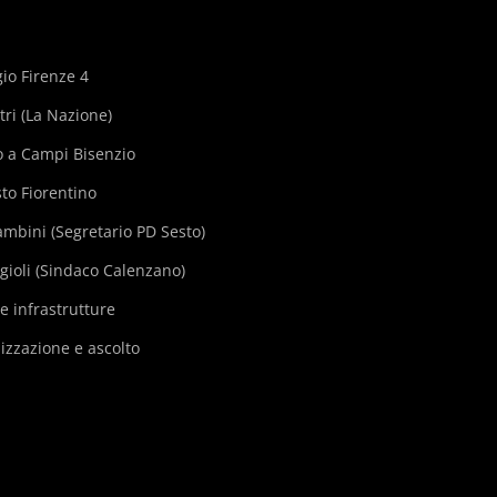
gio Firenze 4
tri (La Nazione)
to a Campi Bisenzio
sto Fiorentino
ambini (Segretario PD Sesto)
agioli (Sindaco Calenzano)
le infrastrutture
izzazione e ascolto