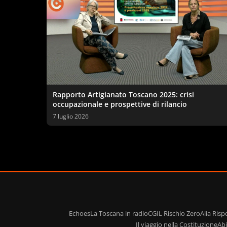
Rapporto Artigianato Toscano 2025: crisi
occupazionale e prospettive di rilancio
7 luglio 2026
Echoes
La Toscana in radio
CGIL Rischio Zero
Alia Ris
Il viaggio nella Costituzione
Ab