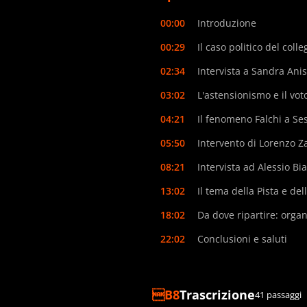
00:00
Introduzione
00:29
Il caso politico del colle
02:34
Intervista a Sandra Anis
03:02
L'astensionismo e il vo
04:21
Il fenomeno Falchi a Se
05:50
Intervento di Lorenzo Z
08:21
Intervista ad Alessio Bi
13:02
Il tema della Pista e del
18:02
Da dove ripartire: organ
22:02
Conclusioni e saluti
Trascrizione
41 passaggi