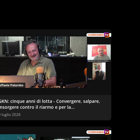
GKN: cinque anni di lotta - Convergere, salpare,
insorgere contro il riarmo e per la
reindustrializzazione ecologica
9 luglio 2026