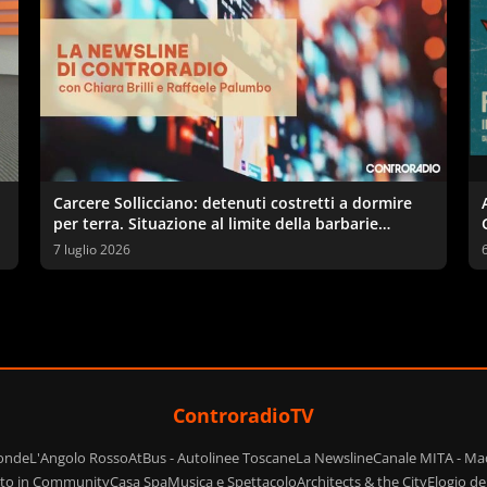
Carcere Sollicciano: detenuti costretti a dormire
per terra. Situazione al limite della barbarie
secondo sindacati e garante
7 luglio 2026
ControradioTV
ponde
L'Angolo Rosso
AtBus - Autolinee Toscane
La Newsline
Canale MITA - Ma
ito in Community
Casa Spa
Musica e Spettacolo
Architects & the City
Elogio d