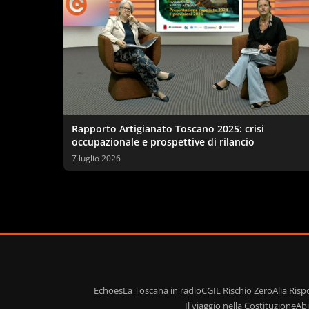
Rapporto Artigianato Toscano 2025: crisi
occupazionale e prospettive di rilancio
7 luglio 2026
Echoes
La Toscana in radio
CGIL Rischio Zero
Alia Ris
Il viaggio nella Costituzione
Ab