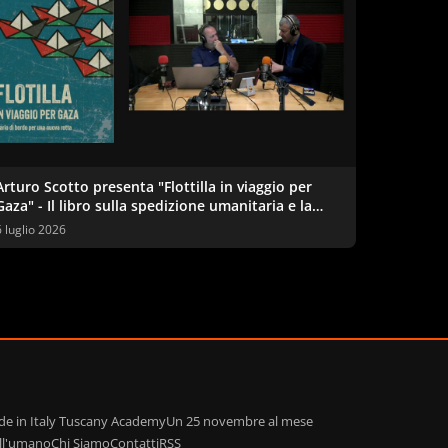
Arturo Scotto presenta "Flottilla in viaggio per
Gaza" - Il libro sulla spedizione umanitaria e la
questione palestinese
6 luglio 2026
de in Italy Tuscany Academy
Un 25 novembre al mese
ell'umano
Chi Siamo
Contatti
RSS