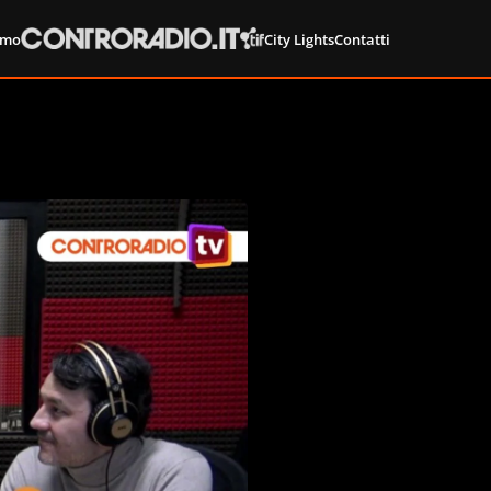
amo
City Lights
Contatti