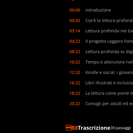
00:00
Introduzione
00:42
Cos'è la lettura profon
03:14
Lettura profonda nei b
04:22
Il progetto Leggere Fort
08:22
Lettura profonda vs digi
10:22
Tempo e attenzione nell
12:22
Kindle e social: i giovan
16:22
Libri illustrati e inclusi
18:22
La lettura come ponte t
20:22
Consigli per adulti ed e
Trascrizione
39 passaggi