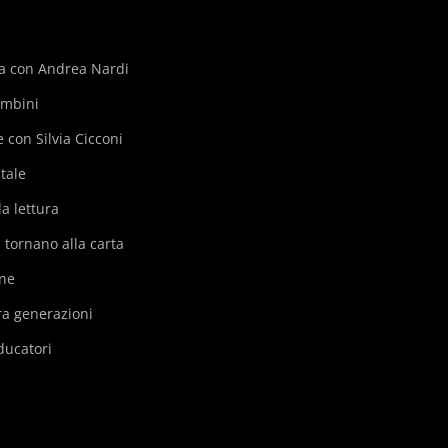
da con Andrea Nardi
ambini
e con Silvia Cicconi
tale
a lettura
i tornano alla carta
one
ra generazioni
ducatori