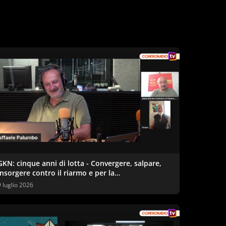
GKN: cinque anni di lotta - Convergere, salpare,
insorgere contro il riarmo e per la
reindustrializzazione ecologica
9 luglio 2026