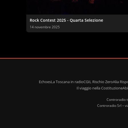
Rock Contest 2025 - Quarta Selezione
14 novembre 2025
Echoes
La Toscana in radio
CGIL Rischio Zero
Alia Ris
Il viaggio nella Costituzione
Ab
Controradio t
Controradio Srl – v