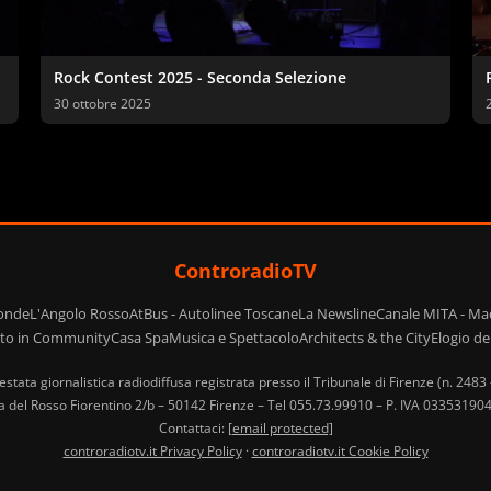
Rock Contest 2025 - Seconda Selezione
30 ottobre 2025
ControradioTV
ponde
L'Angolo Rosso
AtBus - Autolinee Toscane
La Newsline
Canale MITA - Ma
ito in Community
Casa Spa
Musica e Spettacolo
Architects & the City
Elogio d
estata giornalistica radiodiffusa registrata presso il Tribunale di Firenze (n. 2483
ia del Rosso Fiorentino 2/b – 50142 Firenze – Tel 055.73.99910 – P. IVA 033531
Contattaci:
[email protected]
controradiotv.it Privacy Policy
·
controradiotv.it Cookie Policy