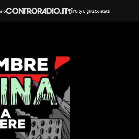
amo
City Lights
Contatti