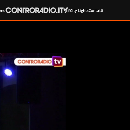
amo
City Lights
Contatti