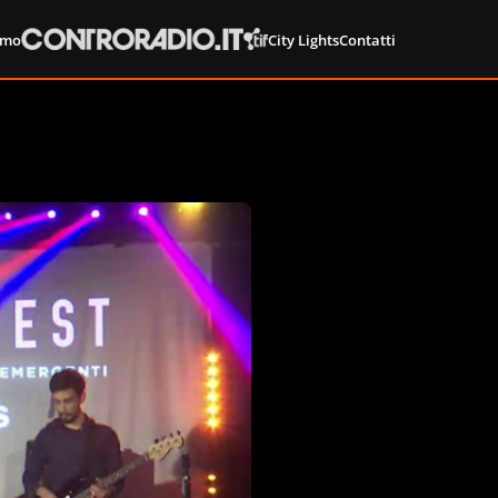
amo
City Lights
Contatti