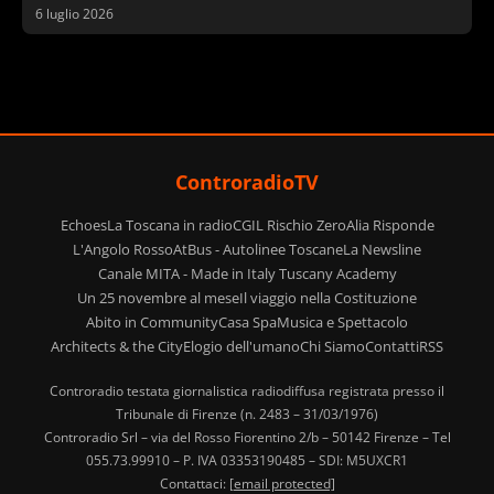
palestinese
6 luglio 2026
ControradioTV
Echoes
La Toscana in radio
CGIL Rischio Zero
Alia Risponde
L'Angolo Rosso
AtBus - Autolinee Toscane
La Newsline
Canale MITA - Made in Italy Tuscany Academy
Un 25 novembre al mese
Il viaggio nella Costituzione
Abito in Community
Casa Spa
Musica e Spettacolo
Architects & the City
Elogio dell'umano
Chi Siamo
Contatti
RSS
Controradio testata giornalistica radiodiffusa registrata presso il
Tribunale di Firenze (n. 2483 – 31/03/1976)
Controradio Srl – via del Rosso Fiorentino 2/b – 50142 Firenze – Tel
055.73.99910 – P. IVA 03353190485 – SDI: M5UXCR1
Contattaci:
[email protected]