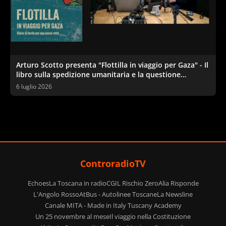
Arturo Scotto presenta "Flottilla in viaggio per Gaza" - Il
libro sulla spedizione umanitaria e la questione
palestinese
6 luglio 2026
ControradioTV
Echoes
La Toscana in radio
CGIL Rischio Zero
Alia Risponde
L'Angolo Rosso
AtBus - Autolinee Toscane
La Newsline
Canale MITA - Made in Italy Tuscany Academy
Un 25 novembre al mese
Il viaggio nella Costituzione