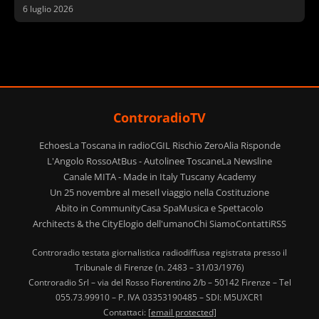
palestinese
6 luglio 2026
ControradioTV
Echoes
La Toscana in radio
CGIL Rischio Zero
Alia Risponde
L'Angolo Rosso
AtBus - Autolinee Toscane
La Newsline
Canale MITA - Made in Italy Tuscany Academy
Un 25 novembre al mese
Il viaggio nella Costituzione
Abito in Community
Casa Spa
Musica e Spettacolo
Architects & the City
Elogio dell'umano
Chi Siamo
Contatti
RSS
Controradio testata giornalistica radiodiffusa registrata presso il
Tribunale di Firenze (n. 2483 – 31/03/1976)
Controradio Srl – via del Rosso Fiorentino 2/b – 50142 Firenze – Tel
055.73.99910 – P. IVA 03353190485 – SDI: M5UXCR1
Contattaci:
[email protected]