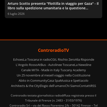
Arturo Scotto presenta "Flottilla in viaggio per Gaza" - Il
libro sulla spedizione umanitaria e la questione
palestinese
6 luglio 2026
ControradioTV
Echoes
La Toscana in radio
CGIL Rischio Zero
Alia Risponde
L'Angolo Rosso
AtBus - Autolinee Toscane
La Newsline
Canale MITA - Made in Italy Tuscany Academy
Un 25 novembre al mese
Il viaggio nella Costituzione
Abito in Community
Casa Spa
Musica e Spettacolo
Architects & the City
Elogio dell'umano
Chi Siamo
Contatti
RSS
Controradio testata giornalistica radiodiffusa registrata presso il
Tribunale di Firenze (n. 2483 – 31/03/1976)
Controradio Srl – via del Rosso Fiorentino 2/b – 50142 Firenze – Tel