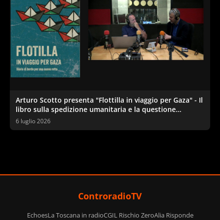
Arturo Scotto presenta "Flottilla in viaggio per Gaza" - Il
libro sulla spedizione umanitaria e la questione
palestinese
6 luglio 2026
ControradioTV
Echoes
La Toscana in radio
CGIL Rischio Zero
Alia Risponde