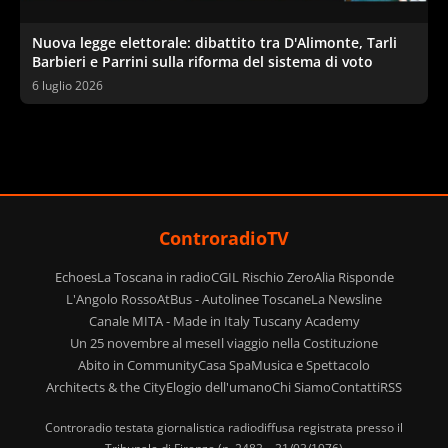
Nuova legge elettorale: dibattito tra D'Alimonte, Tarli
Barbieri e Parrini sulla riforma del sistema di voto
6 luglio 2026
ControradioTV
Echoes
La Toscana in radio
CGIL Rischio Zero
Alia Risponde
L'Angolo Rosso
AtBus - Autolinee Toscane
La Newsline
Canale MITA - Made in Italy Tuscany Academy
Un 25 novembre al mese
Il viaggio nella Costituzione
Abito in Community
Casa Spa
Musica e Spettacolo
Architects & the City
Elogio dell'umano
Chi Siamo
Contatti
RSS
Controradio testata giornalistica radiodiffusa registrata presso il