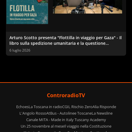
Arturo Scotto presenta "Flottilla in viaggio per Gaza" - Il
libro sulla spedizione umanitaria e la questione
palestinese
6 luglio 2026
ControradioTV
Echoes
La Toscana in radio
CGIL Rischio Zero
Alia Risponde
L'Angolo Rosso
AtBus - Autolinee Toscane
La Newsline
Canale MITA - Made in Italy Tuscany Academy
Un 25 novembre al mese
Il viaggio nella Costituzione