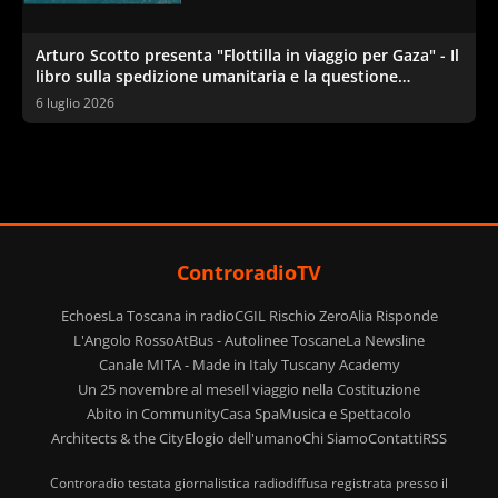
Arturo Scotto presenta "Flottilla in viaggio per Gaza" - Il
libro sulla spedizione umanitaria e la questione
palestinese
6 luglio 2026
ControradioTV
Echoes
La Toscana in radio
CGIL Rischio Zero
Alia Risponde
L'Angolo Rosso
AtBus - Autolinee Toscane
La Newsline
Canale MITA - Made in Italy Tuscany Academy
Un 25 novembre al mese
Il viaggio nella Costituzione
Abito in Community
Casa Spa
Musica e Spettacolo
Architects & the City
Elogio dell'umano
Chi Siamo
Contatti
RSS
Controradio testata giornalistica radiodiffusa registrata presso il