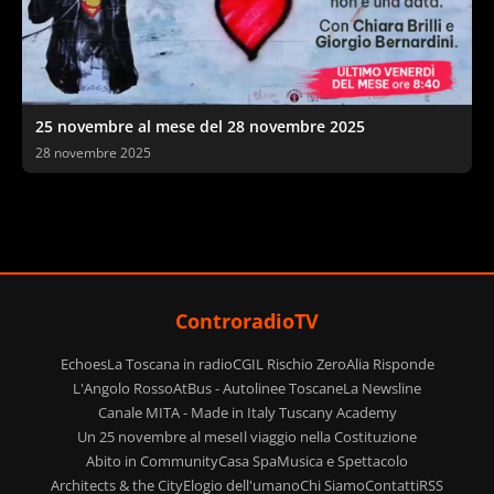
25 novembre al mese del 28 novembre 2025
28 novembre 2025
ControradioTV
Echoes
La Toscana in radio
CGIL Rischio Zero
Alia Risponde
L'Angolo Rosso
AtBus - Autolinee Toscane
La Newsline
Canale MITA - Made in Italy Tuscany Academy
Un 25 novembre al mese
Il viaggio nella Costituzione
Abito in Community
Casa Spa
Musica e Spettacolo
Architects & the City
Elogio dell'umano
Chi Siamo
Contatti
RSS