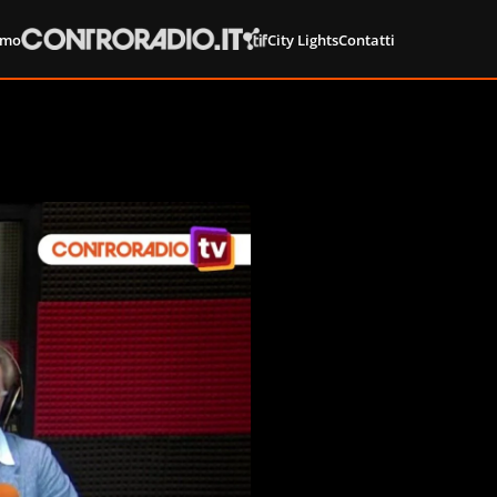
amo
City Lights
Contatti