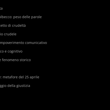
ta
ulbecco: peso delle parole
etto di crudeltà
io crudele
e impoverimento comunicativo
co e cognitivo
e fenomeno storico
: metafore del 25 aprile
gio della giustizia