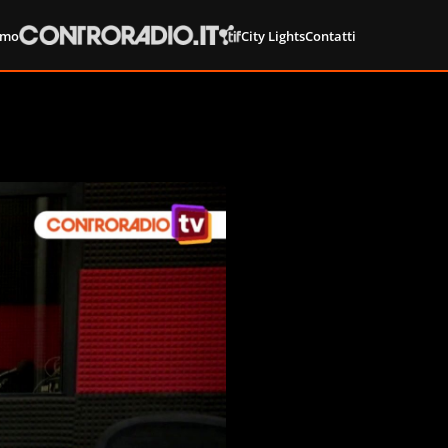
amo
City Lights
Contatti