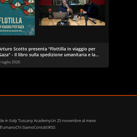
Arturo Scotto presenta "Flottilla in viaggio per
Gaza" - Il libro sulla spedizione umanitaria e la
questione palestinese
6 luglio 2026
de in Italy Tuscany Academy
Un 25 novembre al mese
ell'umano
Chi Siamo
Contatti
RSS