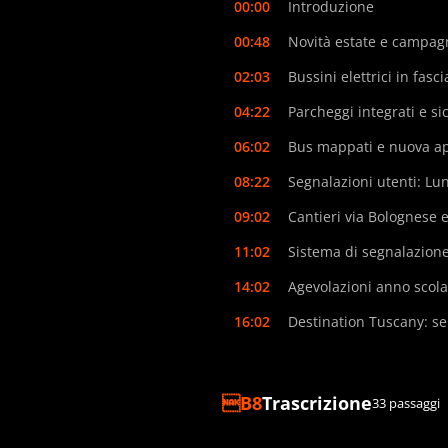
00:00
Introduzione
00:48
Novità estate e campag
02:03
Bussini elettrici in fasc
04:22
Parcheggi integrati e si
06:02
Bus mappati e nuova a
08:22
Segnalazioni utenti: Lu
09:02
Cantieri via Bolognese e 
11:02
Sistema di segnalazione
14:02
Agevolazioni anno scola
16:02
Destination Tuscany: serv
Trascrizione
33 passaggi