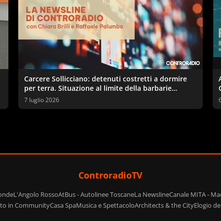
Carcere Sollicciano: detenuti costretti a dormire
per terra. Situazione al limite della barbarie
secondo sindacati e garante
7 luglio 2026
ControradioTV
ponde
L'Angolo Rosso
AtBus - Autolinee Toscane
La Newsline
Canale MITA - Ma
ito in Community
Casa Spa
Musica e Spettacolo
Architects & the City
Elogio d