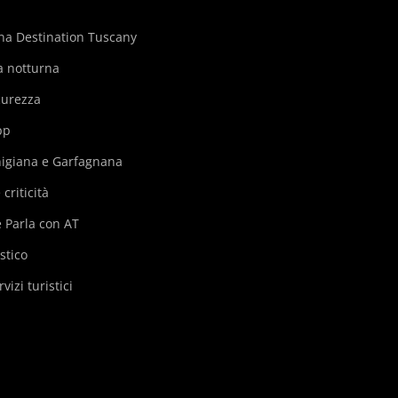
na Destination Tuscany
ia notturna
curezza
pp
nigiana e Garfagnana
criticità
 Parla con AT
stico
izi turistici