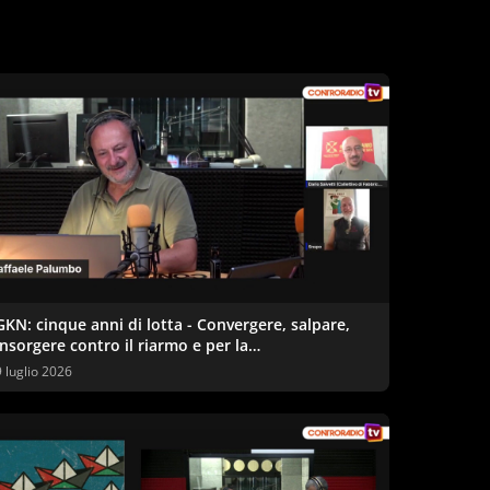
GKN: cinque anni di lotta - Convergere, salpare,
insorgere contro il riarmo e per la
reindustrializzazione ecologica
9 luglio 2026